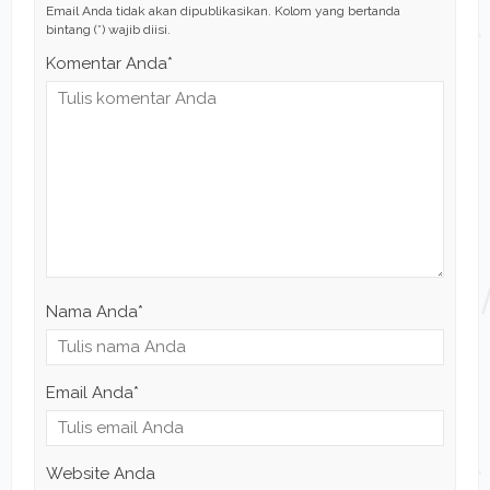
Email Anda tidak akan dipublikasikan. Kolom yang bertanda
bintang (*) wajib diisi.
Komentar Anda*
Nama Anda
*
Email Anda
*
Website Anda