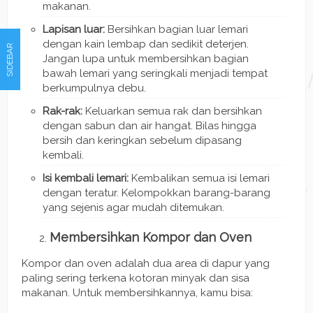
makanan.
Lapisan luar:
Bersihkan bagian luar lemari
dengan kain lembap dan sedikit deterjen.
SIDEBAR
Jangan lupa untuk membersihkan bagian
bawah lemari yang seringkali menjadi tempat
berkumpulnya debu.
Rak-rak:
Keluarkan semua rak dan bersihkan
dengan sabun dan air hangat. Bilas hingga
bersih dan keringkan sebelum dipasang
kembali.
Isi kembali lemari:
Kembalikan semua isi lemari
dengan teratur. Kelompokkan barang-barang
yang sejenis agar mudah ditemukan.
Membersihkan Kompor dan Oven
Kompor dan oven adalah dua area di dapur yang
paling sering terkena kotoran minyak dan sisa
makanan. Untuk membersihkannya, kamu bisa: