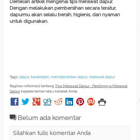
Demikian artikel mengenai tips merawat dapur.
Dengan melakukan pembersihan secara teratur,
dapurmu akan selalu bersih, higienis, dan nyaman
untuk digunakan.
Tags:
dapur
,
kesehatan
,
membersihkan dapur
,
merawat dapur
Bagikan informasi tentang
Tips Merawat Dapur : Pentingnya Merawat
Dapur
kepada teman atau kerabat Anda.
Belum ada komentar
Silahkan tulis komentar Anda