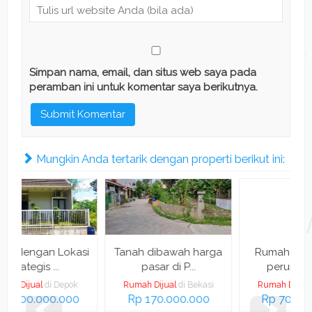
Simpan nama, email, dan situs web saya pada
peramban ini untuk komentar saya berikutnya.
Mungkin Anda tertarik dengan properti berikut ini:
si
Tanah dibawah harga
Rumah Siap Huni di
D
pasar di P...
perumahan P...
Rumah Dijual
di Bekasi
Rumah Dijual
di Bekasi
Rp 170.000.000
Rp 700.000.000
R