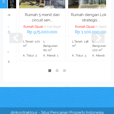
ov
Rumah 5 menit dari
Rumah dengan Lokasi
circuit sen...
strategis ...
ok
Rumah Dijual
di Kab Bogor
Rumah Dijual
di Depok
R
00
Rp 975.000.000
Rp 1.100.000.000
L.Tanah: 120
L.
L.Tanah: 138
L.
2
2
m
Bangunan:
m
Bangunan:
2
2
60 m
100 m
n:
K. Tidur: 2
K. Mandi: 1
K. Tidur: 3
K. Mandi: 2
 5
dmkontraktour
- Situs Pencarian Property Indonesia